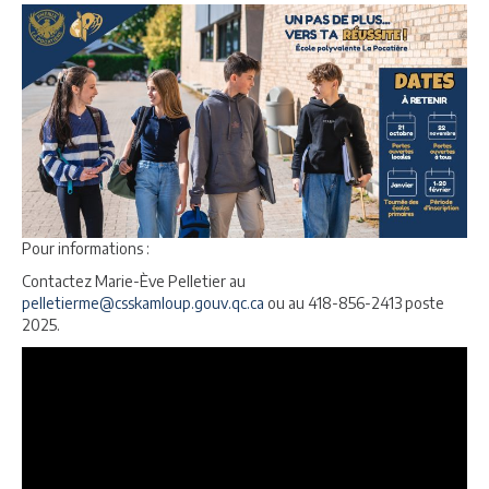
Pour informations :
Contactez Marie-Ève Pelletier au
pelletierme@csskamloup.gouv.qc.ca
ou au 418-856-2413 poste
2025.